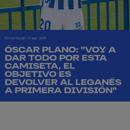
Primer Equipo
|
07 ago. 2025
ÓSCAR PLANO: "VOY A
DAR TODO POR ESTA
CAMISETA, EL
OBJETIVO ES
DEVOLVER AL LEGANÉS
A PRIMERA DIVISIÓN"