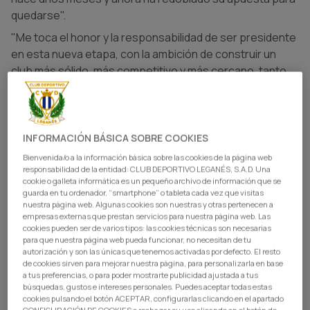
quedarse".
"Me toca el honor y la responsabilidad de ser presidente
en esta nueva etapa, con la ambición de construir un
club más sólido, más competitivo y más cercano, tanto
dentro como fuera del campo. Las decisiones se van a
tomar desde Leganés, y este va a ser el único club de
885. Bastantes de vosotros ya me conocéis, puedo
prometer trabajo, ilusión y respeto por el club, su
INFORMACIÓN BÁSICA SOBRE COOKIES
historia, su identidad y su gente".
Bienvenida/o a la información básica sobre las cookies de la página web
responsabilidad de la entidad: CLUB DEPORTIVO LEGANÉS, S.A.D. Una
"Esta temporada ha sido un fracaso, y las razones son
cookie o galleta informática es un pequeño archivo de información que se
múltiples. No creo que sea el foro para analizarlas al
guarda en tu ordenador, “smartphone” o tableta cada vez que visitas
nuestra página web. Algunas cookies son nuestras y otras pertenecen a
detalle, porque lo importante es cómo se reacciona ante
empresas externas que prestan servicios para nuestra página web. Las
el fracaso. El error es parte del camino y lo importante es
cookies pueden ser de varios tipos: las cookies técnicas son necesarias
para que nuestra página web pueda funcionar, no necesitan de tu
saber corregirlo. Vamos a corregir cosas y a construir un
autorización y son las únicas que tenemos activadas por defecto. El resto
club del que la afición se sienta orgullosa. Han sufrido
de cookies sirven para mejorar nuestra página, para personalizarla en base
mucho esta temporada y me duele".
a tus preferencias, o para poder mostrarte publicidad ajustada a tus
búsquedas, gustos e intereses personales. Puedes aceptar todas estas
"Para compensar ese sufrimiento en parte, me gustaría
cookies pulsando el botón ACEPTAR, configurarlas clicando en el apartado
CONFIGURACIÓN DE COOKIES o rechazar su uso clicando en el botón de