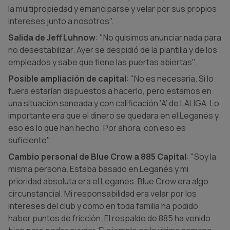
la multipropiedad y emanciparse y velar por sus propios
intereses junto a nosotros".
Salida de Jeff Luhnow
: "No quisimos anunciar nada para
no desestabilizar. Ayer se despidió de la plantilla y de los
empleados y sabe que tiene las puertas abiertas".
Posible ampliación de capital
: "No es necesaria. Si lo
fuera estarían dispuestos a hacerlo, pero estamos en
una situación saneada y con calificación ‘A’ de LALIGA. Lo
importante era que el dinero se quedara en el Leganés y
eso es lo que han hecho. Por ahora, con eso es
suficiente".
Cambio personal de Blue Crow a 885 Capital
: "Soy la
misma persona. Estaba basado en Leganés y mi
prioridad absoluta era el Leganés. Blue Crow era algo
circunstancial. Mi responsabilidad era velar por los
intereses del club y como en toda familia ha podido
haber puntos de fricción. El respaldo de 885 ha venido