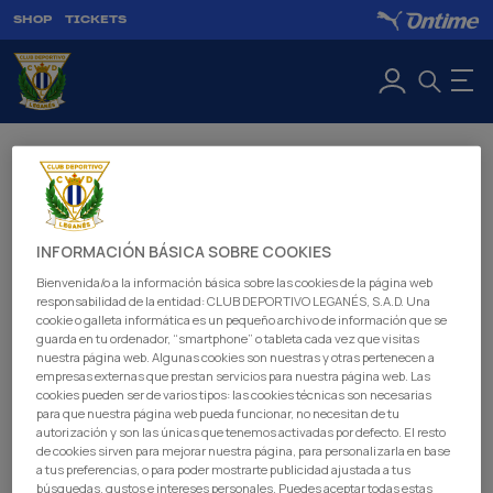
SHOP
TICKETS
CONTENTS
NEWS
INFORMACIÓN BÁSICA SOBRE COOKIES
Bienvenida/o a la información básica sobre las cookies de la página web
responsabilidad de la entidad: CLUB DEPORTIVO LEGANÉS, S.A.D. Una
VIDEOS
cookie o galleta informática es un pequeño archivo de información que se
guarda en tu ordenador, “smartphone” o tableta cada vez que visitas
nuestra página web. Algunas cookies son nuestras y otras pertenecen a
empresas externas que prestan servicios para nuestra página web. Las
MATCH POSTERS
cookies pueden ser de varios tipos: las cookies técnicas son necesarias
para que nuestra página web pueda funcionar, no necesitan de tu
autorización y son las únicas que tenemos activadas por defecto. El resto
de cookies sirven para mejorar nuestra página, para personalizarla en base
MAGAZINE
a tus preferencias, o para poder mostrarte publicidad ajustada a tus
búsquedas, gustos e intereses personales. Puedes aceptar todas estas