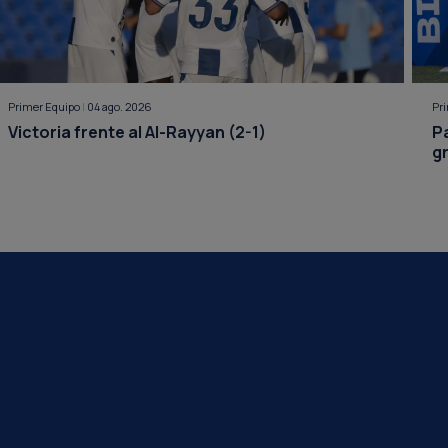
Primer Equipo
|
04 ago. 2026
Pr
Victoria frente al Al-Rayyan (2-1)
P
g