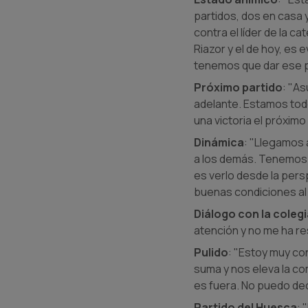
partidos, dos en casa
contra el líder de la 
Riazor y el de hoy, es
tenemos que dar ese pa
Próximo partido
: "A
adelante. Estamos todo
una victoria el próximo 
Dinámica
: "Llegamos 
a los demás. Tenemos q
es verlo desde la pers
buenas condiciones al 
Diálogo con la coleg
atención y no me ha res
Pulido
: "Estoy muy co
suma y nos eleva la com
es fuera. No puedo dec
Partido del Huesca
: 