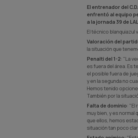
El entrenador del C.
enfrentó al equipo p
a la jornada 39 de LA
El técnico blanquiazul
Valoración del parti
la situación que tenemo
Penalti del 1-2
: "La v
es fuera del área. Es t
el posible fuera de ju
y en la segunda no cu
Hemos tenido opciones
También por la situació
Falta de dominio
: "El
muy bien, y es normal
que ellos, hemos estado
situación tan poco clar
Estado anímico
: "Est