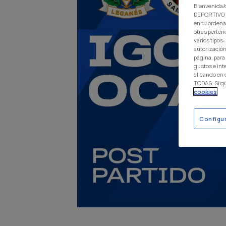
Bienvenida/o
DEPORTIVO L
en tu ordena
otras perten
varios tipos
autorización
página, para
gustos e int
clicando en
TODAS. Si q
cookies
Configu