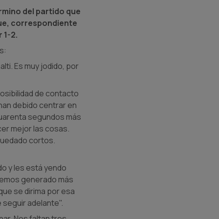
rmino del partido que
que, correspondiente
 1-2.
s:
alti. Es muy jodido, por
posibilidad de contacto
 han debido centrar en
n cuarenta segundos más
er mejor las cosas.
quedado cortos.
odo y les está yendo
e hemos generado más
 que se dirima por esa
e seguir adelante".
ar. Nos faltan tres