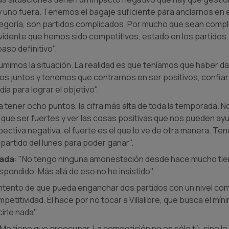
 y uno fuera. Tenemos el bagaje suficiente para anclarnos e
categoría, son partidos complicados. Por mucho que sean comp
 evidente que hemos sido competitivos, estado en los partidos
so definitivo".
sumimos la situación. La realidad es que teníamos que haber d
s juntos y tenemos que centrarnos en ser positivos, confiar
día para lograr el objetivo".
a tener ocho puntos, la cifra más alta de toda la temporada. 
ue ser fuertes y ver las cosas positivas que nos pueden ayuda
pectiva negativa, el fuerte es el que lo ve de otra manera. Te
partido del lunes para poder ganar".
iada
: "No tengo ninguna amonestación desde hace mucho tie
pondido. Más allá de eso no he insistido".
ntento de que pueda enganchar dos partidos con un nivel comp
petitividad. Él hace por no tocar a Villalibre, que busca el míni
irle nada".
"Me tiene que preocupar. La competición no es sólo tú, sino l