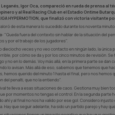
D. Leganés, Igor Oca, compareció en rueda de prensa al té
epinero y al Real Racing Club en el Estadio Ontime Butar
LIGA HYPERMOTION, que finalizó con victoria visitante por
 valoró de esta manera lo sucedido durante los noventa minuto
do
: "Queda fuera del contexto sin hablar de la situación del pen
s y por el trabajo de los jugadores".
eo dieciocho veces y no veo contacto en ningún lado, la única 
errible, por cómo se da y por los cinco minutos de revisión. Se
ego y no en lo demás. Voy más allá, en la primera parte se da
ando lo avisan. Más allá de eso, sabemos que tenemos que hac
, hemos querido del minuto 1 hasta el final, pero nos hemos 
n del penalti, que no la entiendo".
 rival te lleva a esas situaciones de caos. Gestiona muy bien t
 que por momentos no tengas el control. En la segunda part
 ahí y al final no nos ha valido por ese gol. Considero injusto
a. Hay que seguir adelante, ha sido un partido parejo y hay qu
as situaciones tienen un impacto negativo que hay que gestion