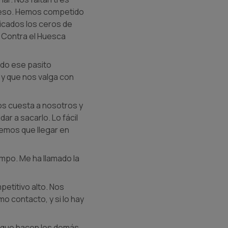
n eso. Hemos competido
licados los ceros de
. Contra el Huesca
ado ese pasito
 y que nos valga con
Nos cuesta a nosotros y
r a sacarlo. Lo fácil
nemos que llegar en
mpo. Me ha llamado la
etitivo alto. Nos
mo contacto, y si lo hay
o que hacen los demás.