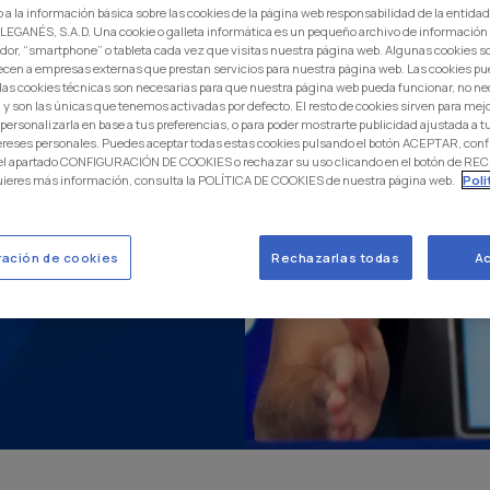
 a la información básica sobre las cookies de la página web responsabilidad de la entida
EGANÉS, S.A.D. Una cookie o galleta informática es un pequeño archivo de información
dor, “smartphone” o tableta cada vez que visitas nuestra página web. Algunas cookies s
ecen a empresas externas que prestan servicios para nuestra página web. Las cookies pu
: las cookies técnicas son necesarias para que nuestra página web pueda funcionar, no ne
 y son las únicas que tenemos activadas por defecto. El resto de cookies sirven para mej
 personalizarla en base a tus preferencias, o para poder mostrarte publicidad ajustada a
ereses personales. Puedes aceptar todas estas cookies pulsando el botón ACEPTAR, conf
 el apartado CONFIGURACIÓN DE COOKIES o rechazar su uso clicando en el botón de 
uieres más información, consulta la POLÍTICA DE COOKIES de nuestra página web.
Poli
ración de cookies
Rechazarlas todas
Ac