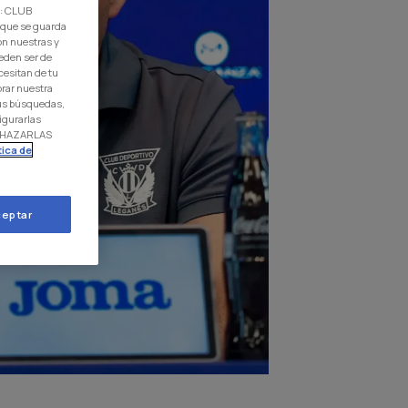
d: CLUB
 que se guarda
on nuestras y
eden ser de
cesitan de tu
orar nuestra
 tus búsquedas,
igurarlas
RECHAZARLAS
tica de
eptar