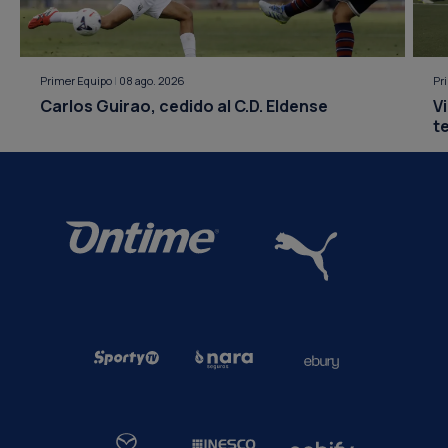
Primer Equipo
|
08 ago. 2026
Pr
Carlos Guirao, cedido al C.D. Eldense
V
t