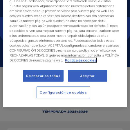
guarda en tu ordenador, “smartphone” o tableta cada vez que visitas
nuestra página web. Algunas cookies son nuestras y otras pertenecen a
empresas externas que prestan servicios para nuestra página web. Las
cookies pueden ser de varios tipos: las cookies técnicas son necesarias
para que nuestra página web pueda funcionar, no necesitan de tu
autorización y son las únicas que tenemos activadas por defecto. El resto
de cookies sirven para mejorar nuestra página, para personalizarla en base
a tus preferencias, o para poder mostrarte publicidad ajustada a tus
búsquedas, gustos e intereses personales. Puedes aceptar todas estas
cookies pulsando el botón ACEPTAR, configurarlas clicando en el apartado
CONFIGURACIÓN DE COOKIES o rechazar su uso clicando en el botón de
RECHAZARLAS TODAS. Si quieres más información, consulta la POLÍTICA
DE COOKIES de nuestra página web.
Politica de cookies
4
Rechazarlas todas
Aceptar
DJIBRIL
GUEYE
Configuración de cookies
POSICIÓN
NACIONALIDAD
DEFENSA
SENEGAL
TEMPORADA 2025/2026