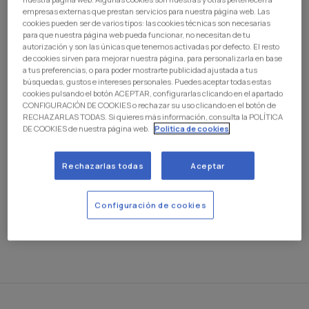
appearences with Uganda senior national team
empresas externas que prestan servicios para nuestra página web. Las
cookies pueden ser de varios tipos: las cookies técnicas son necesarias
becoming the starting left back of the team.
para que nuestra página web pueda funcionar, no necesitan de tu
Aziz Kayondo is a full international with Uganda, and is
autorización y son las únicas que tenemos activadas por defecto. El resto
de cookies sirven para mejorar nuestra página, para personalizarla en base
also considered one of the best promises in Africa. At
a tus preferencias, o para poder mostrarte publicidad ajustada a tus
the U-20 Africa Cup of Nations he was voted the best
búsquedas, gustos e intereses personales. Puedes aceptar todas estas
cookies pulsando el botón ACEPTAR, configurarlas clicando en el apartado
left back. He began his career with Vipers FC of the
CONFIGURACIÓN DE COOKIES o rechazar su uso clicando en el botón de
Uganda First Division. Later, he signed with MFK Vyskov in
RECHAZARLAS TODAS. Si quieres más información, consulta la POLÍTICA
the Czech Republic and was immediately loaned out to
DE COOKIES de nuestra página web.
Politica de cookies
Real Monarchs in the MLS Next professional league in
the United States. Now he lands in Leganés to reinforce
Rechazarlas todas
Aceptar
the C.D. Leganés 'B' team.
The club wishes him the best of luck in this new stage as
Configuración de cookies
a
pepinero
.