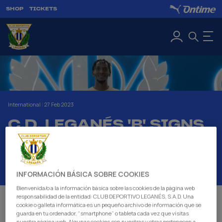
SHOP
TICKETS
International
|
27 Feb 2023
C.D. LEGANÉS 'B' SIGNS
UGANDA
INTERNATIONAL LEFT
BACK AZIZ KAYONDO
INFORMACIÓN BÁSICA SOBRE COOKIES
Bienvenida/o a la información básica sobre las cookies de la página web
responsabilidad de la entidad: CLUB DEPORTIVO LEGANÉS, S.A.D. Una
CD. Leganés 'B' signs the Uganda international left
cookie o galleta informática es un pequeño archivo de información que se
guarda en tu ordenador, “smartphone” o tableta cada vez que visitas
back Aziz Kayondo. The young player has 15
nuestra página web. Algunas cookies son nuestras y otras pertenecen a