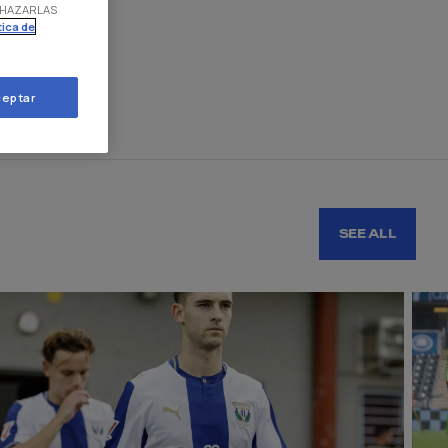
RECHAZARLAS
tica de
eptar
SEE ALL