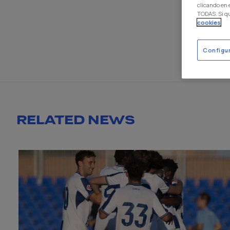
clicando en
TODAS. Si q
cookies
Configu
RELATED NEWS