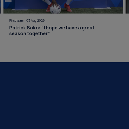
First team
|
03 Aug 2026
Patrick Soko: "I hope we have a great
season together"