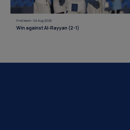
First team
|
04 Aug 2026
Win against Al-Rayyan (2-1)