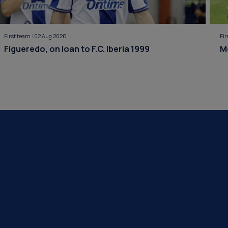
First team
|
02 Aug 2026
Fi
Figueredo, on loan to F.C. Iberia 1999
M