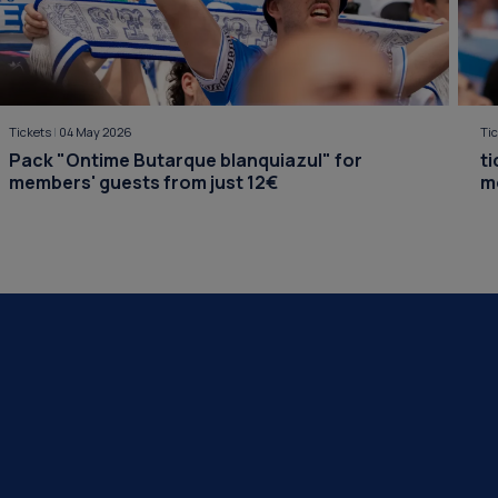
Tickets
|
04 May 2026
Ti
Pack "Ontime Butarque blanquiazul" for
ti
members' guests from just 12€
m