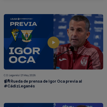
C.D. Leganés | 21 May 2026
📹🎙️ Rueda de prensa de Igor Oca previa al
#CádizLeganés