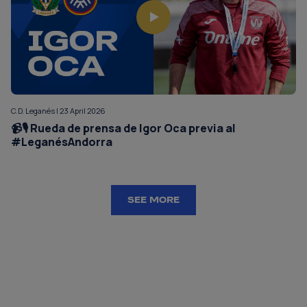
C.D. Leganés | 23 April 2026
📹🎙️ Rueda de prensa de Igor Oca previa al
#LeganésAndorra
SEE MORE