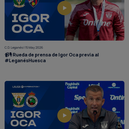
C.D. Leganés | 15 May 2026
📹🎙️ Rueda de prensa de Igor Oca previa al
#LeganésHuesca