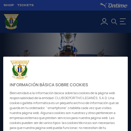
SHOP
TICKETS
INFORMACIÓN BÁSICA SOBRE COOKIES
Bienvenida/o a la información básica sobre las cookies de la página web
responsabilidad de la entidad: CLUB DEPORTIVO LEGANÉS, S.A.D. Una
cookie o galleta informática es un pequeño archivo de información que se
guarda en tu ordenador, “smartphone” o tableta cada vez que visitas
nuestra página web. Algunas cookies son nuestras y otras pertenecen a
empresas externas que prestan servicios para nuestra página web. Las
cookies pueden ser de varios tipos: las cookies técnicas son necesarias
Legends of Leganés
para que nuestra página web pueda funcionar, no necesitan de tu