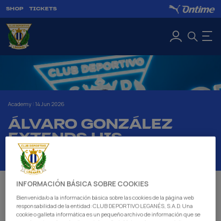
SHOP
TICKETS
Academy
|
14 Jun 2026
ÁLVARO GONZÁLEZ
EXTENDS HIS
CONTRACT UNTIL 2028
INFORMACIÓN BÁSICA SOBRE COOKIES
C.D. Leganés extends until June 2028 the contract of
Bienvenida/o a la información básica sobre las cookies de la página web
the homegrown player Álvaro González García-
responsabilidad de la entidad: CLUB DEPORTIVO LEGANÉS, S.A.D. Una
Nieto.
cookie o galleta informática es un pequeño archivo de información que se