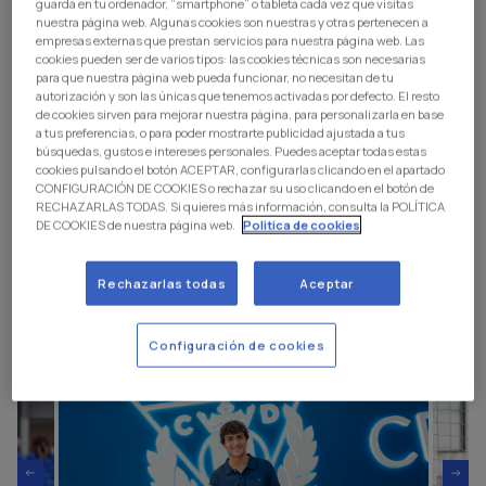
guarda en tu ordenador, “smartphone” o tableta cada vez que visitas
Alvarito
arrived to the pepinero club in the infantile
nuestra página web. Algunas cookies son nuestras y otras pertenecen a
empresas externas que prestan servicios para nuestra página web. Las
category and since then has been progressing in each
cookies pueden ser de varios tipos: las cookies técnicas son necesarias
formative stage of the Cantera Pepinera. The past
para que nuestra página web pueda funcionar, no necesitan de tu
season he disputed 32 matches, scoring 3 goals, with
autorización y son las únicas que tenemos activadas por defecto. El resto
de cookies sirven para mejorar nuestra página, para personalizarla en base
the pepinero reserve team in Group 5 of Tercera RFEF
a tus preferencias, o para poder mostrarte publicidad ajustada a tus
and disputing the promotion play-off to Segunda
búsquedas, gustos e intereses personales. Puedes aceptar todas estas
cookies pulsando el botón ACEPTAR, configurarlas clicando en el apartado
Federación.
CONFIGURACIÓN DE COOKIES o rechazar su uso clicando en el botón de
RECHAZARLAS TODAS. Si quieres más información, consulta la POLÍTICA
A midfielder who highlights for his associative capacity,
DE COOKIES de nuestra página web.
Politica de cookies
leadership, and vision of play.
Last summer he realized the pre-season with the first
Rechazarlas todas
Aceptar
team in the stage of North America.
Configuración de cookies