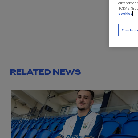
clicando en
TODAS. Si q
cookies
Configu
RELATED NEWS