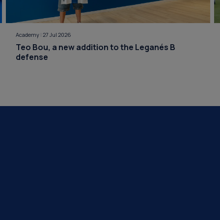
Academy
|
27 Jul 2026
Teo Bou, a new addition to the Leganés B
defense