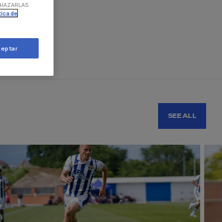
RECHAZARLAS
tica de
eptar
SEE ALL