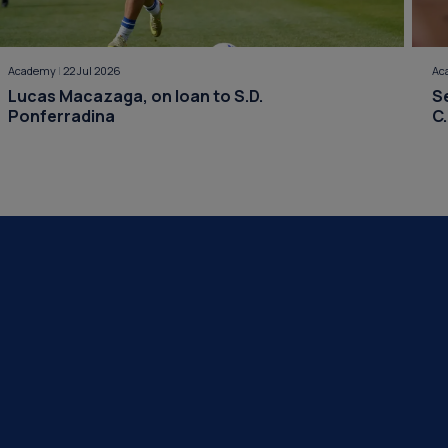
Academy
|
22 Jul 2026
Ac
Lucas Macazaga, on loan to S.D.
S
Ponferradina
C.