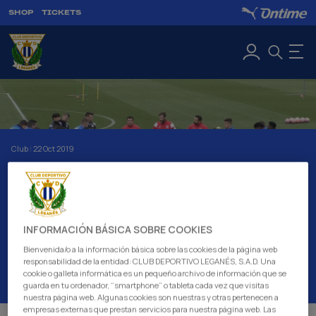
SHOP
TICKETS
Club
|
22 Oct 2019
LUIS CEMBRANOS AND
CARLOS MARTÍNEZ
PERFORMED FIRST
INFORMACIÓN BÁSICA SOBRE COOKIES
TRAINING SESSION IN
Bienvenida/o a la información básica sobre las cookies de la página web
CHARGE OF C.D.
responsabilidad de la entidad: CLUB DEPORTIVO LEGANÉS, S.A.D. Una
LEGANÉS
cookie o galleta informática es un pequeño archivo de información que se
guarda en tu ordenador, “smartphone” o tableta cada vez que visitas
nuestra página web. Algunas cookies son nuestras y otras pertenecen a
empresas externas que prestan servicios para nuestra página web. Las