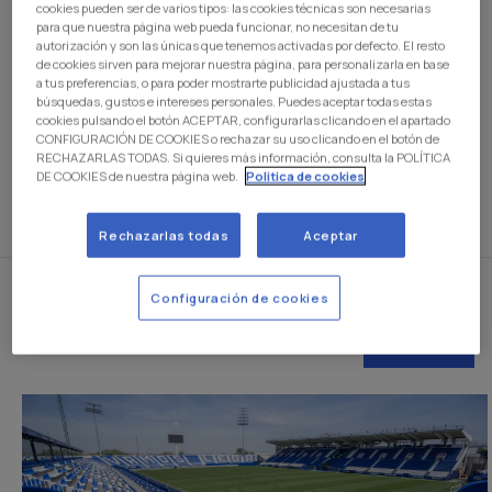
cookies pueden ser de varios tipos: las cookies técnicas son necesarias
C.D. Leganés performed, on Tuesday, the week's
para que nuestra página web pueda funcionar, no necesitan de tu
autorización y son las únicas que tenemos activadas por defecto. El resto
second training session before the match against
de cookies sirven para mejorar nuestra página, para personalizarla en base
Mallorca (Saturday 4:00 p.m. Butarque). The session
a tus preferencias, o para poder mostrarte publicidad ajustada a tus
was directed for the first time by Luis Cembranos
búsquedas, gustos e intereses personales. Puedes aceptar todas estas
cookies pulsando el botón ACEPTAR, configurarlas clicando en el apartado
and Carlos Martínez, who have taken over the team
CONFIGURACIÓN DE COOKIES o rechazar su uso clicando en el botón de
after Mauricio Pellegrino left.
RECHAZARLAS TODAS. Si quieres más información, consulta la POLÍTICA
DE COOKIES de nuestra página web.
Politica de cookies
Rechazarlas todas
Aceptar
Configuración de cookies
RELATED NEWS
SEE ALL