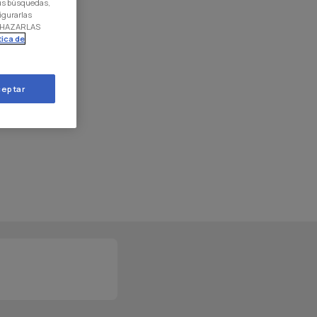
 tus búsquedas,
igurarlas
RECHAZARLAS
tica de
eptar