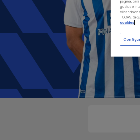
página, para
gustos e int
clicando en
TODAS. Si q
cookies
Configu