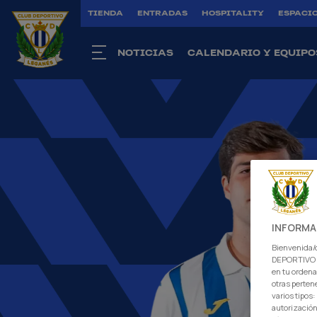
TIENDA
ENTRADAS
HOSPITALITY
ESPACIO
NOTICIAS
CALENDARIO Y EQUIPO
INFORMA
Bienvenida/o
DEPORTIVO L
en tu ordena
otras perten
varios tipos
autorización