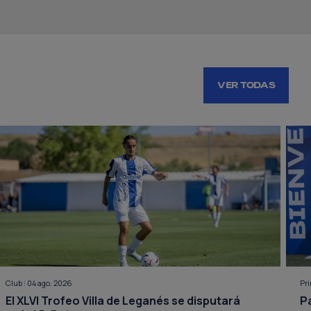
VER TODAS
Club
|
04 ago. 2026
Pr
El XLVI Trofeo Villa de Leganés se disputará
P