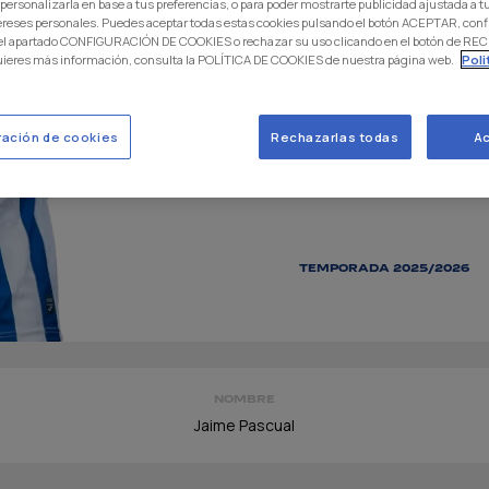
DEFENSA
 personalizarla en base a tus preferencias, o para poder mostrarte publicidad ajustada a
ereses personales. Puedes aceptar todas estas cookies pulsando el botón ACEPTAR, conf
 el apartado CONFIGURACIÓN DE COOKIES o rechazar su uso clicando en el botón de 
uieres más información, consulta la POLÍTICA DE COOKIES de nuestra página web.
Poli
ración de cookies
Rechazarlas todas
Ac
TEMPORADA 2025/2026
NOMBRE
Jaime Pascual