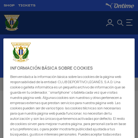
SHOP
TICKETS
LEGANÉS C
ROSTER
INFORMACIÓN BÁSICA SOBRE COOKIES
ROSTER
Bienvenida/o a la información básica sobre las cookies de la página web
responsabilidad de la entidad: CLUB DEPORTIVO LEGANÉS, S.A.D. Una
LEGANÉS C
cookie o galleta informática es un pequeño archivo de información que se
guarda en tu ordenador, “smartphone” o tableta cada vez que visitas
nuestra página web. Algunas cookies son nuestras y otras pertenecen a
empresas externas que prestan servicios para nuestra página web. Las
There is no available data
cookies pueden ser de varios tipos: las cookies técnicas son necesarias
para que nuestra página web pueda funcionar, no necesitan de tu
autorización y son las únicas que tenemos activadas por defecto. El resto
de cookies sirven para mejorar nuestra página, para personalizarla en base
a tus preferencias, o para poder mostrarte publicidad ajustada a tus
búsquedas, gustos e intereses personales. Puedes aceptar todas estas