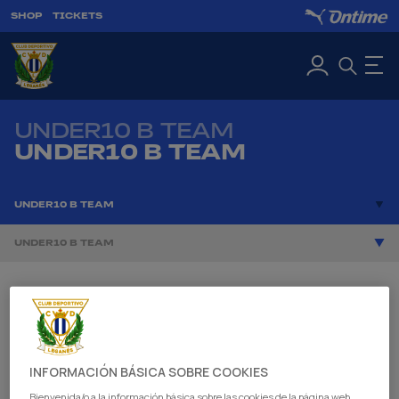
SHOP
TICKETS
UNDER10 B TEAM
UNDER10 B TEAM
UNDER10 B TEAM
UNDER10 B TEAM
INFORMACIÓN BÁSICA SOBRE COOKIES
Bienvenida/o a la información básica sobre las cookies de la página web