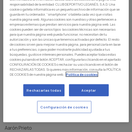
responsabilidad de la entidad: CLUB DEPORTIVO LEGANÉS, S.A.D. Una
cookie o galleta informática es un pequeño archivo de información que se
guarda en tu ordenador, “smartphone” o tableta cada vez que visitas
nuestra página web. Algunas cookies son nuestras y otras pertenecen a
empresas externas que prestan servicios para nuestra página web. Las
cookies pueden ser de varios tipos: las cookies técnicas son necesarias
para que nuestra página web pueda funcionar, no necesitan de tu
autorización y son las únicas que tenemos activadas por defecto. El resto
de cookies sirven para mejorar nuestra página, para personalizarla en base
a tus preferencias, o para poder mostrarte publicidad ajustada a tus
búsquedas, gustos e intereses personales. Puedes aceptar todas estas
GOALKEEPER
cookies pulsando el botón ACEPTAR, configurarlas clicando en el apartado
CONFIGURACIÓN DE COOKIES o rechazar su uso clicando en el botón de
RECHAZARLAS TODAS. Si quieres más información, consulta la POLÍTICA
Pablo Jiménez
DE COOKIES de nuestra página web.
Politica de cookies
Diego Pastor
Rechazarlas todas
Aceptar
Configuración de cookies
DEFENSE
Aarón Prieto