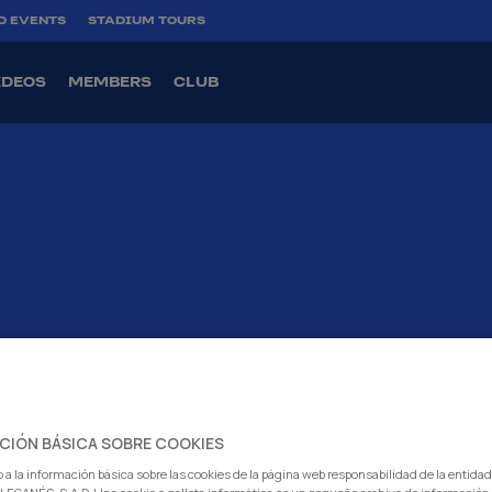
D EVENTS
STADIUM TOURS
IDEOS
MEMBERS
CLUB
CIÓN BÁSICA SOBRE COOKIES
 a la información básica sobre las cookies de la página web responsabilidad de la entida