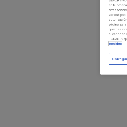
DEPORTIVO L
en tu ordena
otras perten
varios tipos
autorización
página, para
gustos e int
clicando en
TODAS. Si q
cookies
Configu