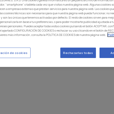
EGANÉS, S.A.D. Una cookie o galleta informática es un pequeño archivo de información
dor, “smartphone” o tableta cada vez que visitas nuestra página web. Algunas cookies s
ecen a empresas externas que prestan servicios para nuestra página web. Las cookies pu
: las cookies técnicas son necesarias para que nuestra página web pueda funcionar, no ne
 y son las únicas que tenemos activadas por defecto. El resto de cookies sirven para mej
 personalizarla en base a tus preferencias, o para poder mostrarte publicidad ajustada a
ereses personales. Puedes aceptar todas estas cookies pulsando el botón ACEPTAR, conf
 el apartado CONFIGURACIÓN DE COOKIES o rechazar su uso clicando en el botón de 
uieres más información, consulta la POLÍTICA DE COOKIES de nuestra página web.
Poli
ración de cookies
Rechazarlas todas
Ac