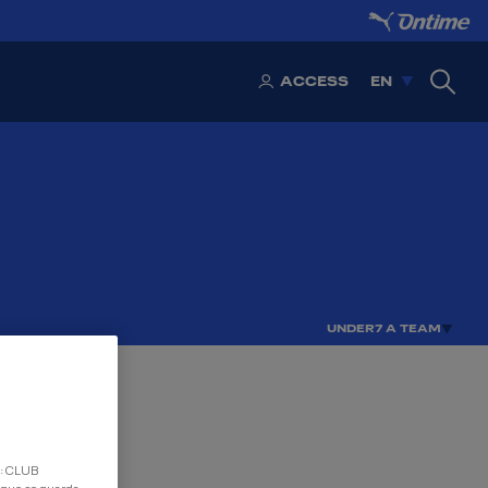
ACCESS
EN
UNDER7 A TEAM
d: CLUB