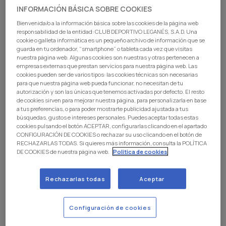
INFORMACIÓN BÁSICA SOBRE COOKIES
Bienvenida/o a la información básica sobre las cookies de la página web
responsabilidad de la entidad: CLUB DEPORTIVO LEGANÉS, S.A.D. Una
cookie o galleta informática es un pequeño archivo de información que se
guarda en tu ordenador, “smartphone” o tableta cada vez que visitas
nuestra página web. Algunas cookies son nuestras y otras pertenecen a
empresas externas que prestan servicios para nuestra página web. Las
cookies pueden ser de varios tipos: las cookies técnicas son necesarias
para que nuestra página web pueda funcionar, no necesitan de tu
autorización y son las únicas que tenemos activadas por defecto. El resto
GOALKEEPER
de cookies sirven para mejorar nuestra página, para personalizarla en base
a tus preferencias, o para poder mostrarte publicidad ajustada a tus
búsquedas, gustos e intereses personales. Puedes aceptar todas estas
Guillermo Cubero
cookies pulsando el botón ACEPTAR, configurarlas clicando en el apartado
CONFIGURACIÓN DE COOKIES o rechazar su uso clicando en el botón de
Pablo Cerro
RECHAZARLAS TODAS. Si quieres más información, consulta la POLÍTICA
DE COOKIES de nuestra página web.
Politica de cookies
Rechazarlas todas
Aceptar
DEFENSE
Configuración de cookies
Sebastián García