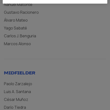
Nahuel Matonte
Gustavo Racionero
Álvaro Mateo
Yago Sabaté
Carlos J. Benguria
Marcos Alonso
MIDFIELDER
Paolo Zarzalejo
Luis A. Santana
César Muñoz
Darío Tiedra